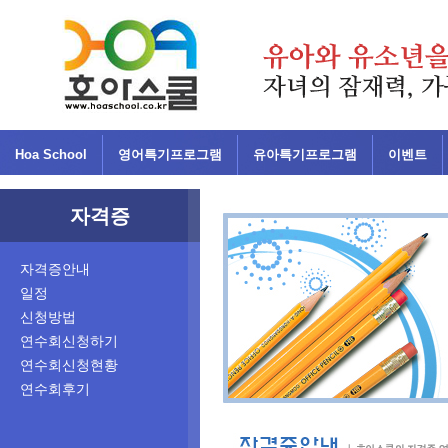
Hoa School
영어특기프로그램
유아특기프로그램
이벤트
자격증
자격증안내
일정
신청방법
연수회신청하기
연수회신청현황
연수회후기