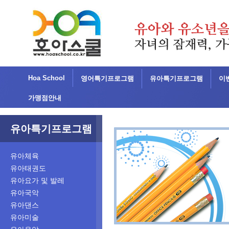
Hoa School
영어특기프로그램
유아특기프로그램
이
가맹점안내
유아특기프로그램
유아체육
유아태권도
유아요가 및 발레
유아국악
유아댄스
유아미술