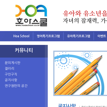
Hoa School
영어특기프로그램
유아특기프로그램
이벤트
커뮤니티
문의게시판
갤러리
구인구직
공지사항
연구원만의 공간