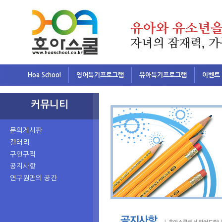
Hoa School
영어특기프로그램
유아특기프로그램
이벤트
커뮤니티
문의게시판
갤러리
구인구직
공지사항
연구원만의 공간