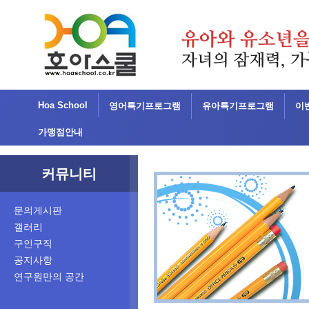
Hoa School
영어특기프로그램
유아특기프로그램
이
가맹점안내
커뮤니티
문의게시판
갤러리
구인구직
공지사항
연구원만의 공간