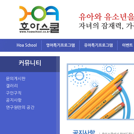
Hoa School
영어특기프로그램
유아특기프로그램
이벤트
커뮤니티
문의게시판
갤러리
구인구직
공지사항
연구원만의 공간