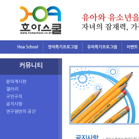
Hoa School
영어특기프로그램
유아특기프로그램
이벤트
커뮤니티
문의게시판
갤러리
구인구직
공지사항
연구원만의 공간