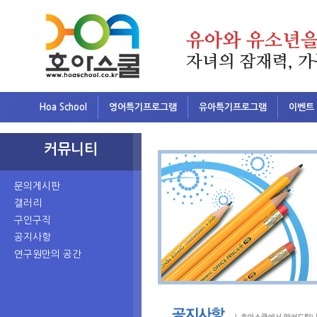
Hoa School
영어특기프로그램
유아특기프로그램
이벤트
커뮤니티
문의게시판
갤러리
구인구직
공지사항
연구원만의 공간