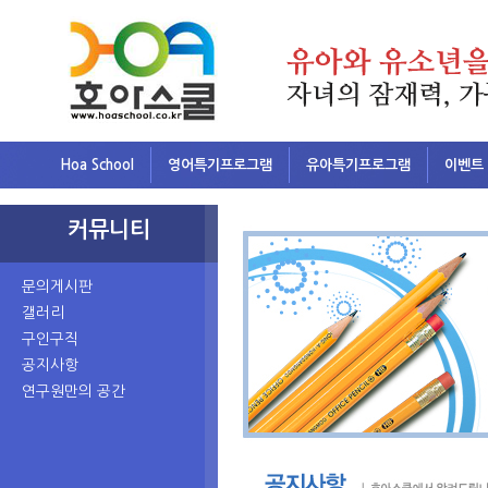
Hoa School
영어특기프로그램
유아특기프로그램
이벤트
커뮤니티
문의게시판
갤러리
구인구직
공지사항
연구원만의 공간