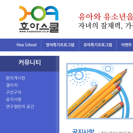
Hoa School
영어특기프로그램
유아특기프로그램
이벤트
커뮤니티
문의게시판
갤러리
구인구직
공지사항
연구원만의 공간