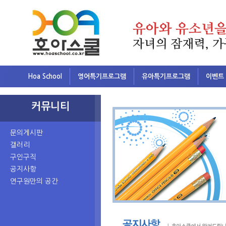
Hoa School
영어특기프로그램
유아특기프로그램
이벤트
커뮤니티
문의게시판
갤러리
구인구직
공지사항
연구원만의 공간