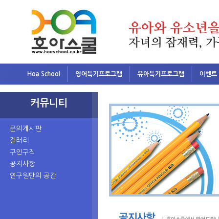
Hoa School
영어특기프로그램
유아특기프로그램
이벤트
커뮤니티
문의게시판
갤러리
구인구직
공지사항
연구원만의 공간