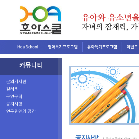
Hoa School
영어특기프로그램
유아특기프로그램
이벤트
커뮤니티
문의게시판
갤러리
구인구직
공지사항
연구원만의 공간