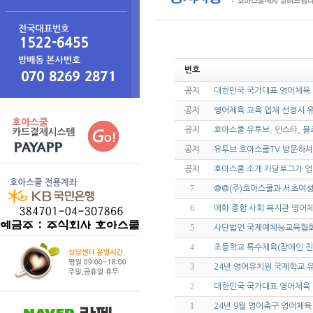
번호
공지
대한민국 국가대표 영어체육
공지
영어체육 교육 업체 선정시 유의
공지
호아스쿨 유투브, 인스타, 블
공지
유투브 호아스쿨TV 방문하셔
공지
호아스쿨 소개 카달로그가 업
7
@@(주)호아스쿨과 서초여
6
매화 종합 사회 복지관 영어체
5
사단법인 국제예체능교육협회
4
초등학교 특수체육(장애인 친
3
24년 영어유치원 국제학교 
2
대한민국 국가대표 영어체육
1
24년 9월 영어축구 영어체