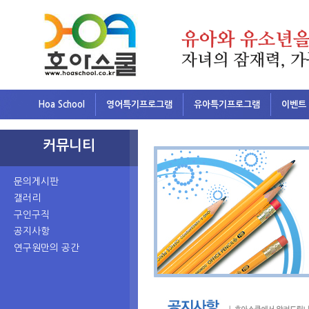
Hoa School
영어특기프로그램
유아특기프로그램
이벤트
커뮤니티
문의게시판
갤러리
구인구직
공지사항
연구원만의 공간