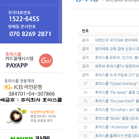
번호
공지
대한민국 국가대표 영어체육
공지
영어체육 교육 업체 선정시 유의
공지
호아스쿨 유투브, 인스타, 블
공지
유투브 호아스쿨TV 방문하셔
공지
호아스쿨 소개 카달로그가 업
37
호아스쿨 "Good morning
36
호아스쿨 "Fly away" 율동 
35
호아스쿨 "Do your best"
34
호아스쿨 "Do what i do"
33
호아스쿨 "Birds" 율동 QR
32
호아스쿨 "Attention" 율동
31
호아스쿨 홈페이지 연결 QR